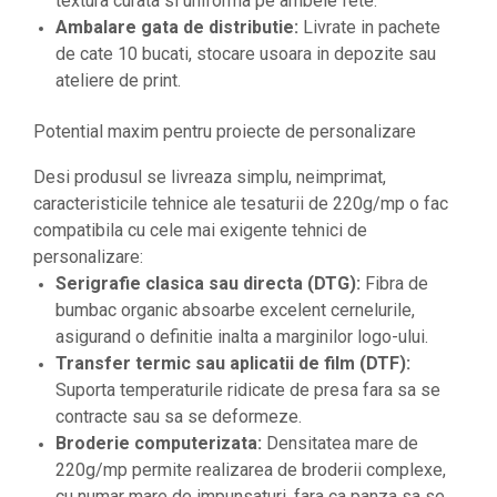
textura curata si uniforma pe ambele fete.
Ambalare gata de distributie:
Livrate in pachete
de cate 10 bucati, stocare usoara in depozite sau
ateliere de print.
Potential maxim pentru proiecte de personalizare
Desi produsul se livreaza simplu, neimprimat,
caracteristicile tehnice ale tesaturii de 220g/mp o fac
compatibila cu cele mai exigente tehnici de
personalizare:
Serigrafie clasica sau directa (DTG):
Fibra de
bumbac organic absoarbe excelent cernelurile,
asigurand o definitie inalta a marginilor logo-ului.
Transfer termic sau aplicatii de film (DTF):
Suporta temperaturile ridicate de presa fara sa se
contracte sau sa se deformeze.
Broderie computerizata:
Densitatea mare de
220g/mp permite realizarea de broderii complexe,
cu numar mare de impunsaturi, fara ca panza sa se