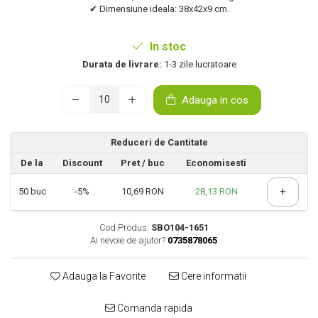
✔ Dimensiune ideala: 38x42x9 cm.
In stoc
Durata de livrare:
1-3 zile lucratoare
Adauga in cos
Reduceri de Cantitate
De la
Discount
Pret
/ buc
Economisesti
+
50
buc
-5%
10,69 RON
28,13 RON
Cod Produs:
SBO104-1651
Ai nevoie de ajutor?
0735878065
Adauga la Favorite
Cere informatii
Comanda rapida