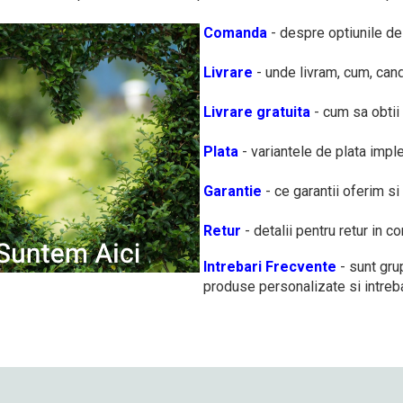
Comanda
- despre optiunile de
Livrare
- unde livram, cum, can
Livrare gratuita
- cum sa obtii 
Plata
- variantele de plata impl
Garantie
- ce garantii oferim si
Retur
- detalii pentru retur in c
Intrebari Frecvente
- sunt gru
produse personalizate si intreba