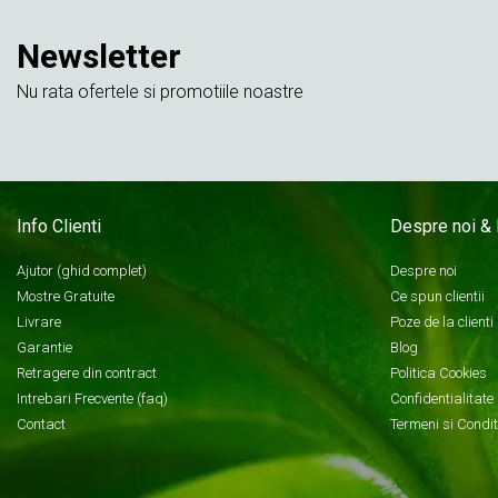
Newsletter
Nu rata ofertele si promotiile noastre
Info Clienti
Despre noi & 
Ajutor (ghid complet)
Despre noi
Mostre Gratuite
Ce spun clientii
Livrare
Poze de la clienti
Garantie
Blog
Retragere din contract
Politica Cookies
Intrebari Frecvente (faq)
Confidentialitate
Contact
Termeni si Condit