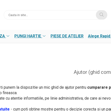
NZA
PUNGI HARTIE
PIESE DE ATELIER
Alege Rapid
Ajutor (ghid com
ti punem la dispozitie un mic ghid de ajutor pentru
cumparare p
o fireasca.
te cu atentie informatiile, pe linie administrativa, de care ai nevo
tuite
- cum poti obtine mostre pentru o decizie corecta si un pa