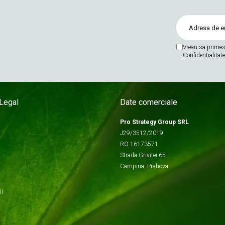
Vreau sa primes
Confidentialitate
Legal
Date comerciale
Pro Strategy Group SRL
J29/3512/2019
RO 16173571
Strada Grivitei 65
Campina, Prahova
ii