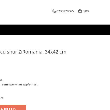
0735878065
0,00
cu snur ZiRomania, 34x42 cm
at.
un semn pe whatsapp/e-mail.
are
A IN COS