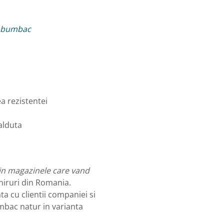
n bumbac
a rezistentei
alduta
in magazinele care vand
niruri din Romania.
a cu clientii companiei si
umbac natur in varianta