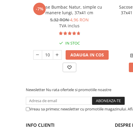
Sacose Bumbac Natur, simple cu
Sacose
-7%
manere lungi, 37x41 cm
37x41
5,32 RON
4,96 RON
TVA inclus
IN STOC
ADAUGA IN COS
Newsletter
Nu rata ofertele si promotiile noastre
Vreau sa primesc newsletter cu promotiile magazinului. Af
INFO CLIENTI
DESPRE 