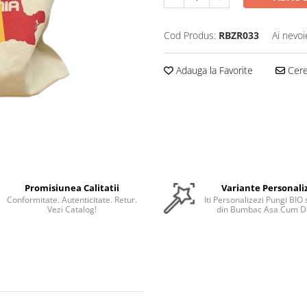
Cod Produs:
RBZR033
Ai nevoi
Adauga la Favorite
Cere 
Promisiunea Calitatii
Variante Personali
Conformitate. Autenticitate. Retur.
Iti Personalizezi Pungi BIO
Vezi Catalog!
din Bumbac Asa Cum Do