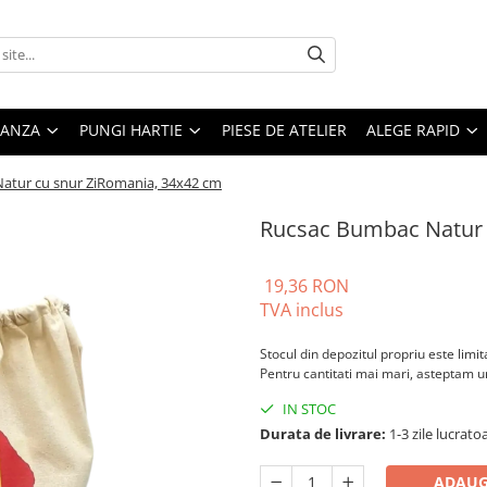
PANZA
PUNGI HARTIE
PIESE DE ATELIER
ALEGE RAPID
atur cu snur ZiRomania, 34x42 cm
Rucsac Bumbac Natur 
19,36 RON
TVA inclus
Stocul din depozitul propriu este limit
Pentru cantitati mai mari, asteptam 
IN STOC
Durata de livrare:
1-3 zile lucrato
ADAUG