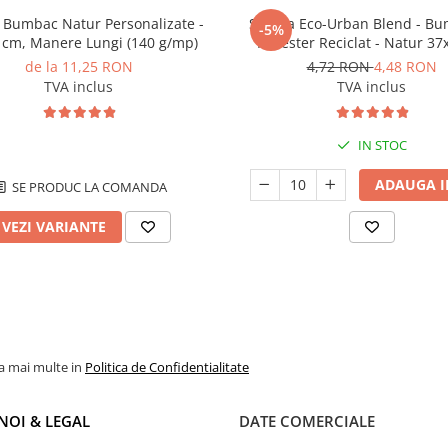
 Bumbac Natur Personalizate -
Sacosa Eco-Urban Blend - Bu
-5%
 cm, Manere Lungi (140 g/mp)
Poliester Reciclat - Natur 3
de la 11,25 RON
4,72 RON
4,48 RON
TVA inclus
TVA inclus
IN STOC
ADAUGA I
SE PRODUC LA COMANDA
VEZI VARIANTE
la mai multe in
Politica de Confidentialitate
NOI & LEGAL
DATE COMERCIALE