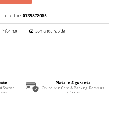
e de ajutor?
0735878065
informatii
Comanda rapida
zate
Plata in Siguranta
 si Sacose
Online prin Card & Banking. Ramburs
resti
la Curier