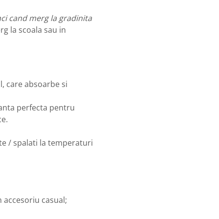
unci cand merg la gradinita
rg la scoala sau in
l, care absoarbe si
ianta perfecta pentru
ce.
e / spalati la temperaturi
un accesoriu casual;