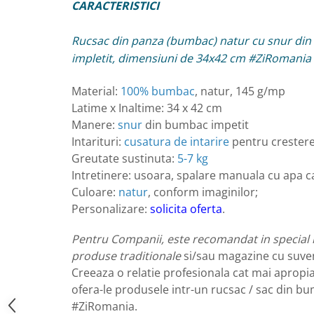
CARACTERISTICI
Rucsac din panza (bumbac) natur cu snur di
impletit, dimensiuni de 34x42 cm #ZiRomania
Material:
100% bumbac
, natur, 145 g/mp
Latime x Inaltime: 34 x 42 cm
Manere:
snur
din bumbac impetit
Intarituri:
cusatura de intarire
pentru crestere
Greutate sustinuta:
5-7 kg
Intretinere: usoara, spalare manuala cu apa c
Culoare:
natur
, conform imaginilor;
Personalizare:
solicita oferta
.
Pentru Companii, este recomandat in special 
produse traditionale
si/sau magazine cu suve
Creeaza o relatie profesionala cat mai apropiat
ofera-le produsele intr-un rucsac / sac din b
#ZiRomania.