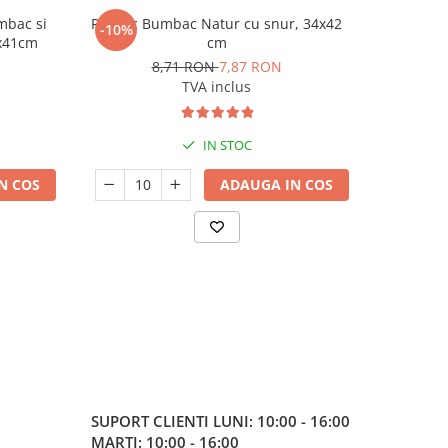
mbac si
Rucsac Bumbac Natur cu snur, 34x42
Sacose Bu
-10%
-8%
7x41cm
cm
8,71 RON
7,87 RON
TVA inclus
IN STOC
N COS
ADAUGA IN COS
SUPORT CLIENTI
LUNI: 10:00 - 16:00
MARTI: 10:00 - 16:00