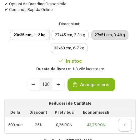
✔ Optiuni de Branding Disponibile
✔ Comanda Rapida Online
Dimensiuni
:
23x35 cm, 1-2 kg
27x45 cm, 2-3 kg
27x51 cm, 3-4 kg
33x60 cm, 6-7 kg
In stoc
Durata de livrare:
1-3 zile lucratoare
Adauga in cos
Reduceri de Cantitate
De la
Discount
Pret
/ buc
Economisesti
+
500
buc
-25%
0,26 RON
43,75 RON