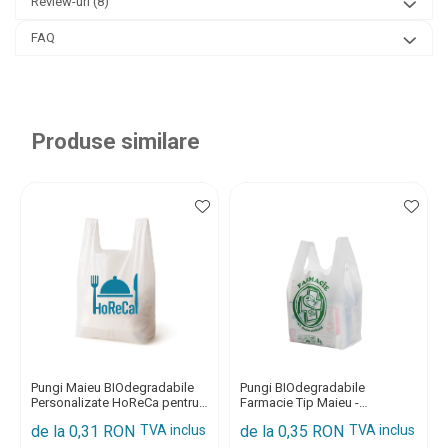
Review-uri
(8)
FAQ
Produse similare
Pungi Maieu BIOdegradabile
Pungi BIOdegradabile
Personalizate HoReCa pentru
Farmacie Tip Maieu -
Fast Food, Cofetarii, Patiserii,
Certificate EN 13432
de la 0,31 RON
TVA inclus
de la 0,35 RON
TVA inclus
Delivery