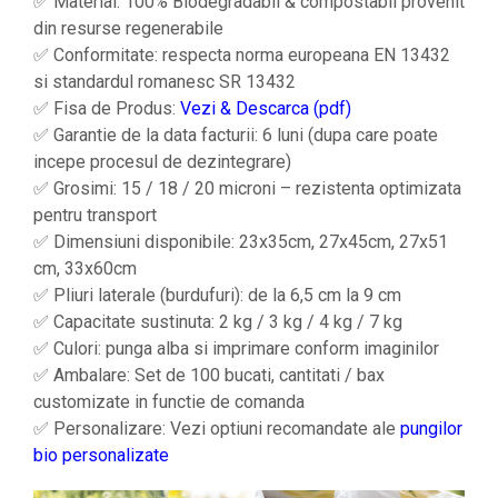
✅ Material: 100% Biodegradabil & compostabil provenit
din resurse regenerabile
✅ Conformitate: respecta norma europeana EN 13432
si standardul romanesc SR 13432
✅ Fisa de Produs:
Vezi & Descarca (pdf)
✅ Garantie de la data facturii: 6 luni (dupa care poate
incepe procesul de dezintegrare)
✅ Grosimi: 15 / 18 / 20 microni – rezistenta optimizata
pentru transport
✅ Dimensiuni disponibile: 23x35cm, 27x45cm, 27x51
cm, 33x60cm
✅ Pliuri laterale (burdufuri): de la 6,5 cm la 9 cm
✅ Capacitate sustinuta: 2 kg / 3 kg / 4 kg / 7 kg
✅ Culori: punga alba si imprimare conform imaginilor
✅ Ambalare: Set de 100 bucati, cantitati / bax
customizate in functie de comanda
✅ Personalizare: Vezi optiuni recomandate ale
pungilor
bio personalizate