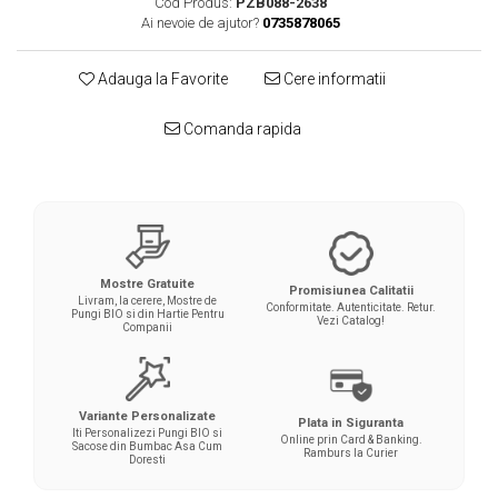
Cod Produs:
PZB088-2638
Ai nevoie de ajutor?
0735878065
Adauga la Favorite
Cere informatii
Comanda rapida
Mostre Gratuite
Promisiunea Calitatii
Livram, la cerere, Mostre de
Conformitate. Autenticitate. Retur.
Pungi BIO si din Hartie Pentru
Vezi Catalog!
Companii
Variante Personalizate
Plata in Siguranta
Iti Personalizezi Pungi BIO si
Online prin Card & Banking.
Sacose din Bumbac Asa Cum
Ramburs la Curier
Doresti