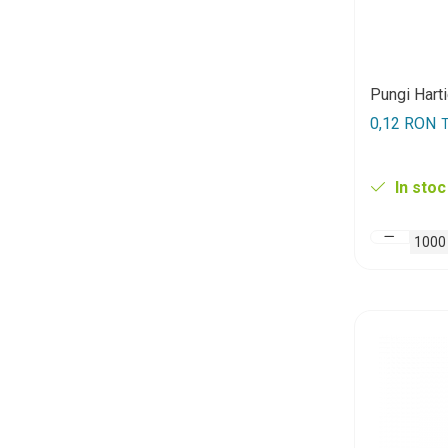
Pungi Hart
0,12 RON
T
In stoc