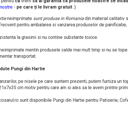
, pentru
ca
vrem
sa ai garantia ca produsele noastre se incad
 mostre
-
pe care ți le livram gratuit
:).
rtie
neimprimate
sunt produse in Romania
din material calitativ 
e frecvent pentru ambalarea si vanzarea produselor de panificatie, 
zistenta la grasimi si nu contine substante toxice.
 neimprimate mentin produsele calde mai mult timp si nu se tope
mentar transportat.
dute Pungi din Hartie
 vanzarilor, pe nisele pe care suntem prezenti, putem furniza un 
1x7x35 cm motiv pentru care am si ales sa le avem printre prim
osarul.ro sunt disponibile Pungi din Hartie pentru Patiserie, Cof