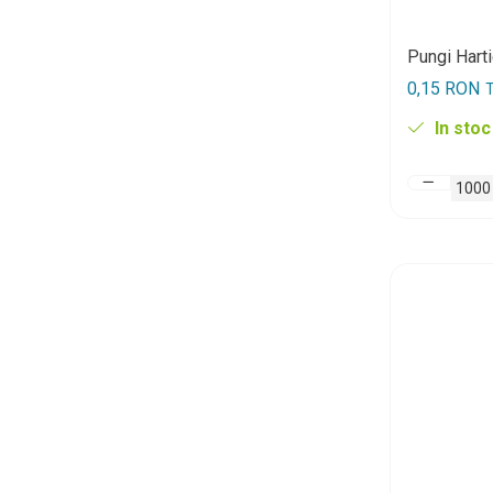
Pungi Hart
0,15 RON
T
In stoc