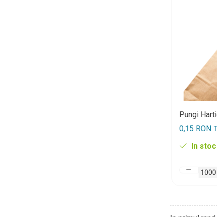
Pungi Hart
0,15 RON
T
In stoc