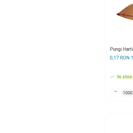
Pungi Hart
0,17 RON
T
In stoc