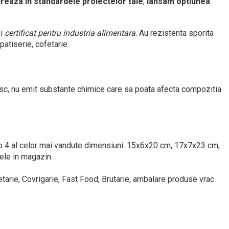
reaza in standardele proiectelor tale
,
lansam optiunea
si
certificat pentru industria alimentara
. Au rezistenta sporita
patiserie, cofetarie.
sc, nu emit substante chimice care sa poata afecta compozitia
top 4 al celor mai vandute dimensiuni: 15x6x20 cm, 17x7x23 cm,
ele in magazin.
etarie, Covrigarie, Fast Food, Brutarie, ambalare produse vrac