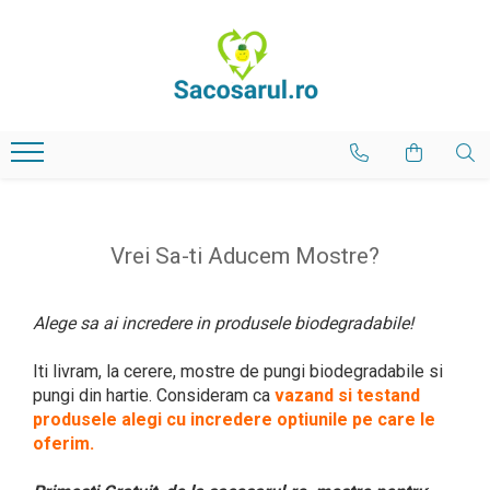
PUNGI BIODEGRADABILE
SACOSE & SACULETI PANZA
PUNGI HARTIE
Alege Rapid
Pungi Model Standard
Sacose Bumbac
Pungi Albe Cerate
din stocul magazinului
Pungi Model Farmacie
Rucsacuri Bumbac
Pungi Kraft Natur
optiunea Eco-Smart
Pachete Mixte
Saculeti Bumbac
Pungi BIO Personalizate
Saculeti Iuta
Vrei Sa-ti Aducem Mostre?
Cere Oferta Personalizare
Sacose Personalizate
Alege sa ai incredere in produsele biodegradabile!
Iti livram, la cerere, mostre de pungi biodegradabile si
pungi din hartie. Consideram ca
vazand si testand
produsele alegi cu incredere optiunile pe care le
oferim.