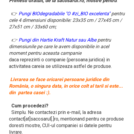
Primesti Gratuit, de la sacosarul.ro, mostre pentru
:
👉
Pungi BIOdegradabile "O #zi_BIO excelenta"
pentru
cele 4 dimensiuni disponibile: 23x35 cm / 27x45 cm /
27x51 cm / 33x60 cm;
👉
Pungi din Hartie Kraft Natur sau Albe
pentru
dimensiunile pe care le avem disponibile in acel
moment pentru aceasta campanie
daca reprezinti o companie (persoana juridica) in
activitatea careia se utilizeaza astfel de produse.
Livrarea se face oricarei persoane juridice din
România, o singura data, in orice colt al tarii si este...
din partea casei :).
Cum procedezi?
Simplu. Ne contactezi prin e-mail, la adresa
contact[at]sacosarul[.]ro, mentionand pentru ce produse
doresti mostre, CUI-ul companiei si datele pentru
livrare.