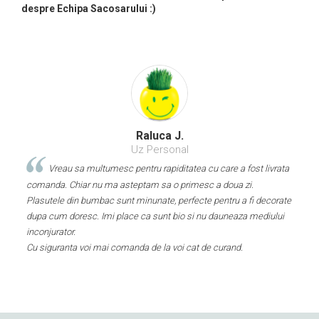
despre Echipa Sacosarului :)
Raluca J.
Uz Personal
Vreau sa multumesc pentru rapiditatea cu care a fost livrata
ea
comanda. Chiar nu ma asteptam sa o primesc a doua zi.
mele
gasit
Plasutele din bumbac sunt minunate, perfecte pentru a fi decorate
dupa cum doresc. Imi place ca sunt bio si nu dauneaza mediului
inconjurator.
Cu siguranta voi mai comanda de la voi cat de curand.