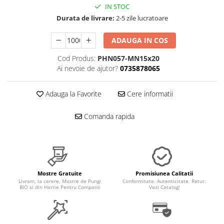
IN STOC
Durata de livrare:
2-5 zile lucratoare
ADAUGA IN COS
Cod Produs:
PHN057-MN15x20
Ai nevoie de ajutor?
0735878065
Adauga la Favorite
Cere informatii
Comanda rapida
Mostre Gratuite
Promisiunea Calitatii
Livram, la cerere, Mostre de Pungi
Conformitate. Autenticitate. Retur.
BIO si din Hartie Pentru Companii
Vezi Catalog!