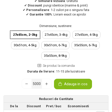
✔︎
Simulare vizuala
: Gratuita
✔︎
Discount
: pungi identice (marime & print)
✔︎
Personalizare
: 1-2 culori pe o singura fata
✔︎
Garantie 100%
: Livram exact ce aprobi
Dimensiune, sustinere
:
27x45cm, 2-3kg
27x45cm, 3-4kg
27x45cm, 4-5kg
30x51cm, 4-5kg
30x51cm, 6-7kg
35x55cm, 6-7kg
35x55cm, 8-9kg
Se produc la comanda
Durata de livrare:
11-15 zile lucratoare
Adauga in cos
Reduceri de Cantitate
De la
Discount
Pret
/ buc
Economisesti