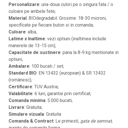
Personalizare
: una-doua culori pe o singura fata / o
culoare pe ambele fete;
Material
: BIOdegradabil. Grosime: 18-30 microni,
specificate pe fiecare buton si in comanda;
Culoare
: alba;
Latime x Inaltime
: vezi optiuni (inaltimea include
manerele de 13-15 cm);
Capacitate de sustinere
: pana la 8-9 kg mentionate in
optiuni;
Ambalare
: 100 bucati / set;
Standard BIO
: EN 13432 (european) & SR 13432
(românesc);
Certificare
: TUV Austria;
Valabilitate
: 6 luni, garantie prin certificat;
Comanda minima
: 5.000 bucati;
Livrare
: Gratuita;
Simulare vizuala
: Gratuita
Comanda & Contract
: Le primesti,
gata de semnat
,
inainte de comanda ferma;