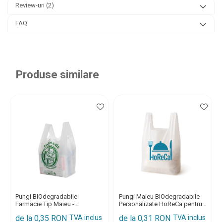
Review-uri
(2)
FAQ
Produse similare
Pungi BIOdegradabile
Pungi Maieu BIOdegradabile
Farmacie Tip Maieu -
Personalizate HoReCa pentru
Certificate EN 13432
Fast Food, Cofetarii, Patiserii,
de la 0,35 RON
TVA inclus
de la 0,31 RON
TVA inclus
Delivery