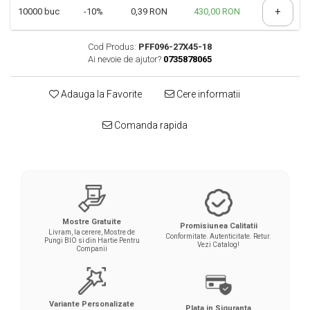
+
10000
buc
-10%
0,39 RON
430,00 RON
Cod Produs:
PFF096-27X45-18
Ai nevoie de ajutor?
0735878065
Adauga la Favorite
Cere informatii
Comanda rapida
Mostre Gratuite
Promisiunea Calitatii
Livram, la cerere, Mostre de
Conformitate. Autenticitate. Retur.
Pungi BIO si din Hartie Pentru
Vezi Catalog!
Companii
Variante Personalizate
Plata in Siguranta