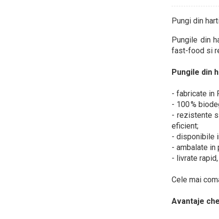
Pungi din hart
Pungile din ha
fast-food si re
Pungile din h
- fabricate in
- 100 % biodeg
- rezistente s
eficient;
- disponibile 
- ambalate in
- livrate rapi
Cele mai co
Avantaje che