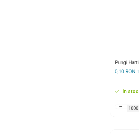
Pungi Hart
0,10 RON
T
In stoc