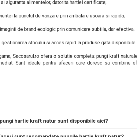
si siguranta alimentelor, datorita hartiei certificate;
ientei la punctul de vanzare prin ambalare usoara si rapida;
maginii de brand ecologic prin comunicare subtila, dar efectiva;
in gestionarea stocului si acces rapid la produse gata disponibile.
gama, Sacosarul.ro ofera o solutie completa: pungi kraft naturale
mediat. Sunt ideale pentru afaceri care doresc sa combine efi
 pungi hartie kraft natur sunt disponibile aici?
faceri sunt recomandate pungile hartie kraft natur?