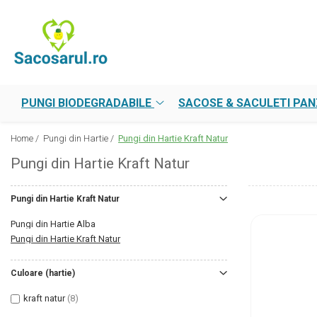
PUNGI BIODEGRADABILE
SACOSE & SACULETI PANZA
PUNGI HARTIE
Alege Rapid
Pungi Model Standard
Sacose Bumbac
Pungi Albe Cerate
din stocul magazinului
Pungi Model Farmacie
Rucsacuri Bumbac
Pungi Kraft Natur
optiunea Eco-Smart
PUNGI BIODEGRADABILE
SACOSE & SACULETI PA
Pachete Mixte
Saculeti Bumbac
Home /
Pungi din Hartie /
Pungi din Hartie Kraft Natur
Pungi BIO Personalizate
Saculeti Iuta
Pungi din Hartie Kraft Natur
Cere Oferta Personalizare
Sacose Personalizate
Pungi din Hartie Kraft Natur
Pungi din Hartie Alba
Pungi din Hartie Kraft Natur
Culoare (hartie)
kraft natur
(8)