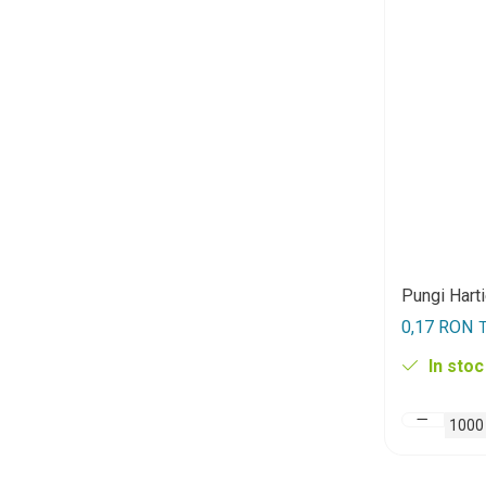
Pungi Hart
0,17 RON
T
In stoc